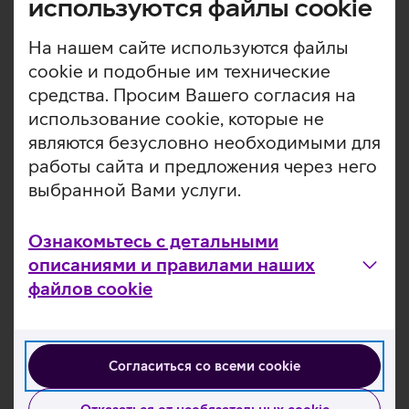
используются файлы cookie
сообщите об этом
через
На нашем сайте используются файлы
самообслуживание
cookie и подобные им технические
средства. Просим Вашего согласия на
TeliaSeadmekindlustus@Willis.com
+372 641 1777
использование cookie, которые не
являются безусловно необходимыми для
работы сайта и предложения через него
Действуйте в соответствии с
выбранной Вами услуги.
дальнейшими инструкциями
Ознакомьтесь с детальными
описаниями и правилами наших
файлов cookie
Согласиться со всеми cookie
Прейскурант и условия