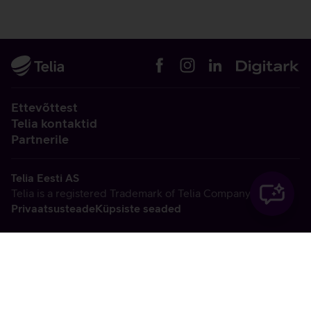
Ettevõttest
Telia kontaktid
Partnerile
Telia Eesti AS
Telia is a registered Trademark of Telia Company AB
Privaatsusteade
Küpsiste seaded