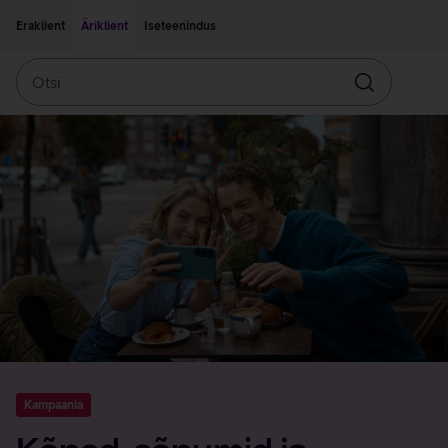
Liigu edasi põhisisu juurde
Ligipääsetavus
Eraklient
Äriklient
Iseteenindus
Otsi
Otsin
Kampaania