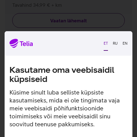
Tavahind 34,99 € + km
Vaatan lähemalt
ET
RU
EN
Kasutame oma veebisaidil
küpsiseid
Küsime sinult luba selliste küpsiste
kasutamiseks, mida ei ole tingimata vaja
meie veebisaidi põhifunktsioonide
toimimiseks või meie veebisaidil sinu
soovitud teenuse pakkumiseks.