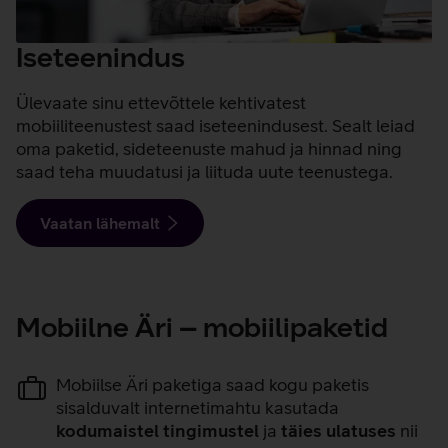
Iseteenindus
Ülevaate sinu ettevõttele kehtivatest
mobiiliteenustest saad iseteenindusest. Sealt leiad
oma paketid, sideteenuste mahud ja hinnad ning
saad teha muudatusi ja liituda uute teenustega.
Vaatan lähemalt
Mobiilne Äri – mobiilipaketid
Mobiilse Äri paketiga saad kogu paketis
sisalduvalt internetimahtu kasutada
kodumaistel tingimustel
ja
täies ulatuses
nii