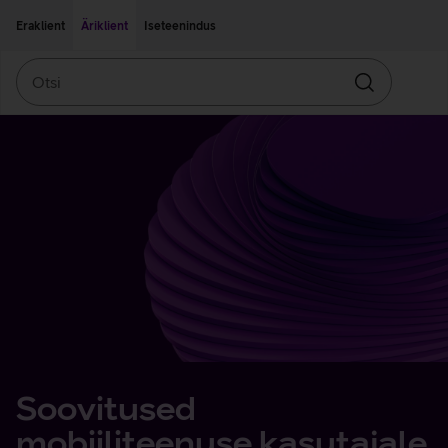
Liigu edasi põhisisu juurde
Ligipääsetavus
Eraklient
Äriklient
Iseteenindus
Otsi
Otsin
Soovitused
mobiiliteenuse kasutajale