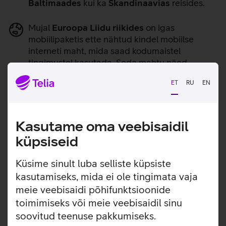
Baltimaades
kui ka
Skandinaavias
reisides.
Mujal
Euroopa Liidu riikides
on igas
mobiilipaketis ette nähtud kindel mobiilse
interneti maht, mida saad kodumaistel
tingimustel kasutada. Seda mahtu näed
iseteenindusest ja kodulehelt.
ET
RU
EN
Tutvu Mobiilse Äri lehel kogu ettevõttele ja ühele
kasutajale saadaval olevate mobiilipakettidega.
Soovi korral vali nende seast sobiv uus pakett, mis
Kasutame oma veebisaidil
vastab sinu ettevõtte muutunud vajadustele. Sulle
küpsiseid
hetkel kehtivat paketti saad vaadata ja muuta
iseteeninduses.
Küsime sinult luba selliste küpsiste
kasutamiseks, mida ei ole tingimata vaja
meie veebisaidi põhifunktsioonide
Vaatan lähemalt
toimimiseks või meie veebisaidil sinu
soovitud teenuse pakkumiseks.