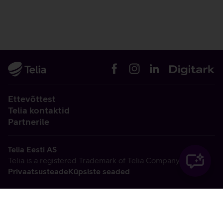
Ettevõttest
Telia kontaktid
Partnerile
Telia Eesti AS
Telia is a registered Trademark of Telia Company AB
Privaatsusteade
Küpsiste seaded