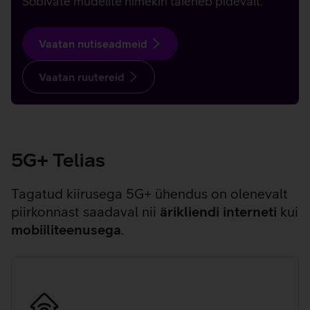
Sobivate mudelite nimekiri täieneb pidevalt.
Vaatan nutiseadmeid
Vaatan ruutereid
5G+ Telias
Tagatud kiirusega 5G+ ühendus on olenevalt
piirkonnast saadaval nii
ärikliendi interneti
kui
mobiiliteenusega
.