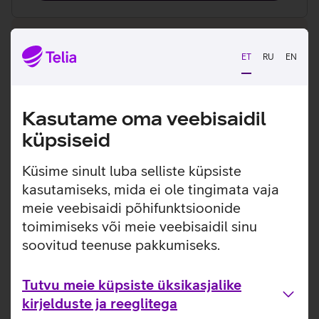
ET
RU
EN
Mobiil Piiramatu 5G+
Kasutame oma veebisaidil
küpsiseid
Piiramatult
internetti (5G+)
Euroopa Liidus
100 GB
Küsime sinult luba selliste küpsiste
5000 min / 2000 sõnumit
kasutamiseks, mida ei ole tingimata vaja
meie veebisaidi põhifunktsioonide
Kiire ja sujuv ühendus on ka võrgu
tippkoormuse ajal tagatud
toimimiseks või meie veebisaidil sinu
soovitud teenuse pakkumiseks.
Sisaldab teenust
Turvavõrk Mobiil
Tutvu meie küpsiste üksikasjalike
kirjelduste ja reeglitega
55 €/kuu + km