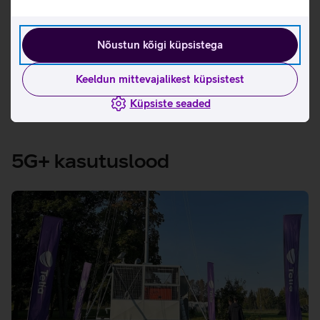
Vaatan lähemalt
Nõustun kõigi küpsistega
Lähen tellima
Keeldun mittevajalikest küpsistest
Küpsiste seaded
5G+ kasutuslood