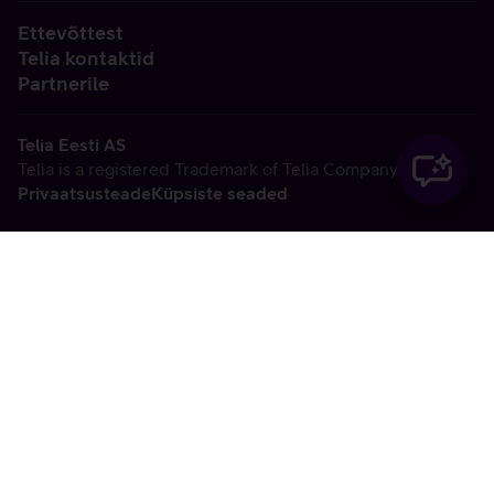
Ettevõttest
Telia kontaktid
Partnerile
Telia Eesti AS
Telia is a registered Trademark of Telia Company AB
Privaatsusteade
Küpsiste seaded