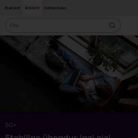
Liigu edasi põhisisu juurde
Ligipääsetavus
Eraklient
Äriklient
Iseteenindus
Otsi
Otsin
5G+
Stabiilne ühendus igal ajal