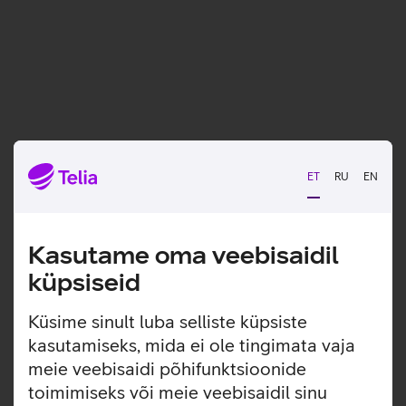
Võta ühendust
sooviavaldus
ET
RU
EN
Kasutame oma veebisaidil
Sõlmi leping
küpsiseid
Küsime sinult luba selliste küpsiste
kasutamiseks, mida ei ole tingimata vaja
meie veebisaidi põhifunktsioonide
toimimiseks või meie veebisaidil sinu
Hakka kasutama