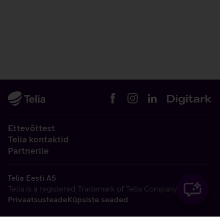
Ettevõttest
Telia kontaktid
Partnerile
Telia Eesti AS
Telia is a registered Trademark of Telia Company AB
Privaatsusteade
Küpsiste seaded