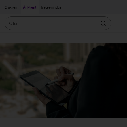
Liigu edasi põhisisu juurde
Ligipääsetavus
Eraklient
Äriklient
Iseteenindus
Otsi
Otsin