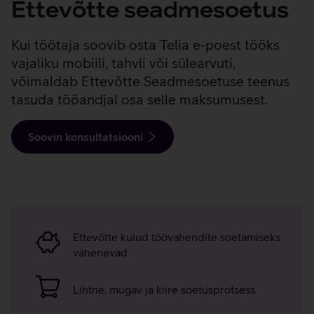
Ettevõtte seadmesoetus
Kui töötaja soovib osta Telia e-poest tööks
vajaliku mobiili, tahvli või sülearvuti,
võimaldab Ettevõtte Seadmesoetuse teenus
tasuda tööandjal osa selle maksumusest.
Soovin konsultatsiooni
Ettevõtte
seadmesoetuse
Ettevõtte kulud töövahendite soetamiseks
argumendid
vähenevad
Lihtne, mugav ja kiire soetusprotsess