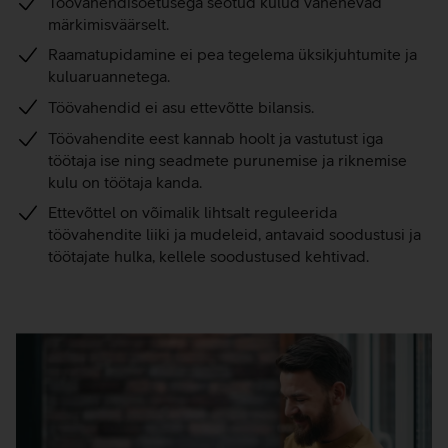
Töövahendisoetusega seotud kulud vähenevad
märkimisväärselt.
Raamatupidamine ei pea tegelema üksikjuhtumite ja
kuluaruannetega.
Töövahendid ei asu ettevõtte bilansis.
Töövahendite eest kannab hoolt ja vastutust iga
töötaja ise ning seadmete purunemise ja riknemise
kulu on töötaja kanda.
Ettevõttel on võimalik lihtsalt reguleerida
töövahendite liiki ja mudeleid, antavaid soodustusi ja
töötajate hulka, kellele soodustused kehtivad.