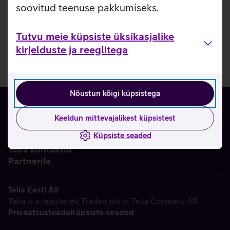
soovitud teenuse pakkumiseks.
Tutvu meie küpsiste üksikasjalike
kirjelduste ja reeglitega
Nõustun kõigi küpsistega
Keeldun mittevajalikest küpsistest
Küpsiste seaded
Ettevõttest
Telia kontaktid
Partnerile
Telia Eesti AS
Telia is a registered Trademark of Telia Company AB
Privaatsusteade
Küpsiste seaded