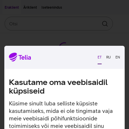
Liigu edasi põhisisu juurde
Ligipääsetavus
Eraklient
Äriklient
Iseteenindus
Otsi
Otsin
ET
RU
EN
Kasutame oma veebisaidil
küpsiseid
Küsime sinult luba selliste küpsiste
kasutamiseks, mida ei ole tingimata vaja
meie veebisaidi põhifunktsioonide
toimimiseks või meie veebisaidil sinu