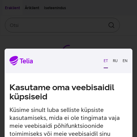
Liigu edasi põhisisu juurde
Ligipääsetavus
Eraklient
Äriklient
Iseteenindus
Otsi
Otsin
ET
RU
EN
Kasutame oma veebisaidil
küpsiseid
Küsime sinult luba selliste küpsiste
kasutamiseks, mida ei ole tingimata vaja
meie veebisaidi põhifunktsioonide
toimimiseks või meie veebisaidil sinu