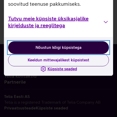
soovitud teenuse pakkumiseks.
Tutvu meie küpsiste üksikasjalike
kirjelduste ja reeglitega
Nõustun kõigi küpsistega
Keeldun mittevajalikest küpsistest
Küpsiste seaded
Ettevõttest
Telia kontaktid
Partnerile
Telia Eesti AS
Telia is a registered Trademark of Telia Company AB
Privaatsusteade
Küpsiste seaded