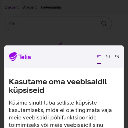
Liigu edasi põhisisu juurde
Ligipääsetavus
Eraklient
Äriklient
Iseteenindus
Otsi
Otsin
ET
RU
EN
Kasutame oma veebisaidil
küpsiseid
Küsime sinult luba selliste küpsiste
kasutamiseks, mida ei ole tingimata vaja
meie veebisaidi põhifunktsioonide
toimimiseks või meie veebisaidil sinu