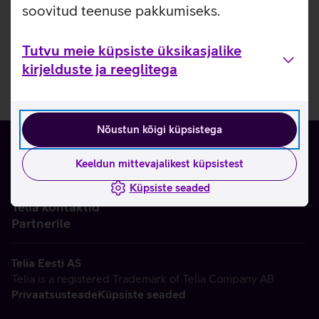
soovitud teenuse pakkumiseks.
Tutvu meie küpsiste üksikasjalike
kirjelduste ja reeglitega
Nõustun kõigi küpsistega
Keeldun mittevajalikest küpsistest
Küpsiste seaded
Ettevõttest
Telia kontaktid
Partnerile
Telia Eesti AS
Telia is a registered Trademark of Telia Company AB
Privaatsusteade
Küpsiste seaded