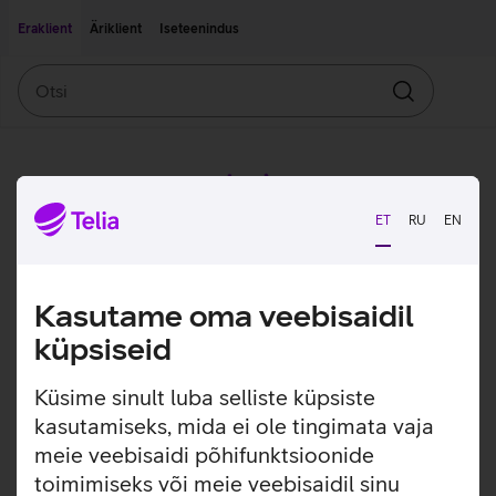
Liigu edasi põhisisu juurde
Ligipääsetavus
Eraklient
Äriklient
Iseteenindus
Otsi
Otsin
ET
RU
EN
Kasutame oma veebisaidil
küpsiseid
Küsime sinult luba selliste küpsiste
kasutamiseks, mida ei ole tingimata vaja
meie veebisaidi põhifunktsioonide
toimimiseks või meie veebisaidil sinu