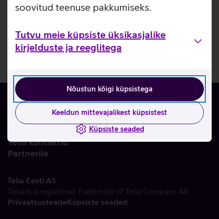
soovitud teenuse pakkumiseks.
Tutvu meie küpsiste üksikasjalike
kirjelduste ja reeglitega
Nõustun kõigi küpsistega
Keeldun mittevajalikest küpsistest
Küpsiste seaded
Ettevõttest
Telia kontaktid
Partnerile
Telia Eesti AS
Telia is a registered Trademark of Telia Company AB
Privaatsusteade
Küpsiste seaded