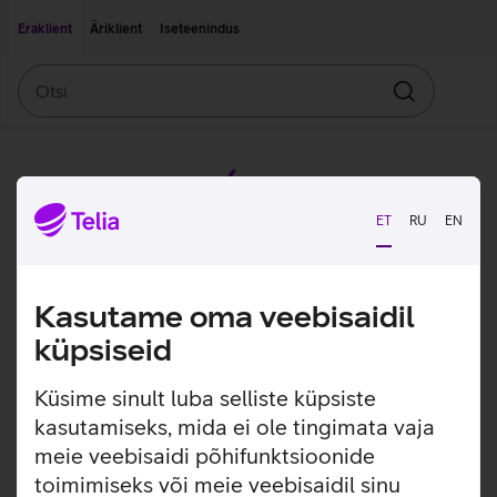
Liigu edasi põhisisu juurde
Ligipääsetavus
Eraklient
Äriklient
Iseteenindus
Otsi
Otsin
ET
RU
EN
Kasutame oma veebisaidil
küpsiseid
Küsime sinult luba selliste küpsiste
kasutamiseks, mida ei ole tingimata vaja
meie veebisaidi põhifunktsioonide
toimimiseks või meie veebisaidil sinu