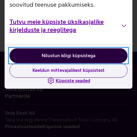
soovitud teenuse pakkumiseks.
Tutvu meie küpsiste üksikasjalike
kirjelduste ja reeglitega
Nõustun kõigi küpsistega
Keeldun mittevajalikest küpsistest
Küpsiste seaded
Ettevõttest
Telia kontaktid
Partnerile
Telia Eesti AS
Telia is a registered Trademark of Telia Company AB
Privaatsusteade
Küpsiste seaded