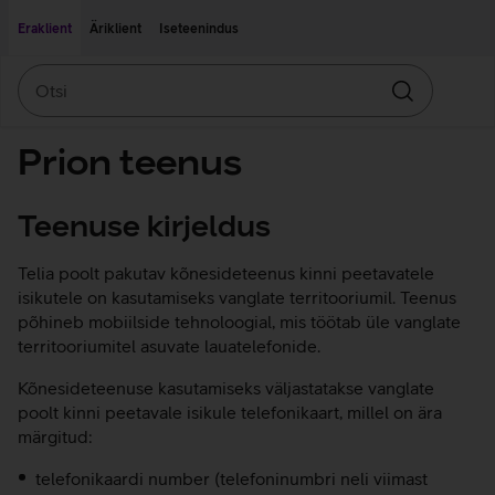
Liigu edasi põhisisu juurde
Ligipääsetavus
Eraklient
Äriklient
Iseteenindus
Otsi
Otsin
Prion teenus
Teenuse kirjeldus
Telia poolt pakutav kõnesideteenus kinni peetavatele
isikutele on kasutamiseks vanglate territooriumil. Teenus
põhineb mobiilside tehnoloogial, mis töötab üle vanglate
territooriumitel asuvate lauatelefonide.
Kõnesideteenuse kasutamiseks väljastatakse vanglate
poolt kinni peetavale isikule telefonikaart, millel on ära
märgitud:
telefonikaardi number (telefoninumbri neli viimast