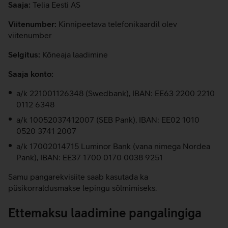
Saaja:
Telia Eesti AS
Viitenumber:
Kinnipeetava telefonikaardil olev
viitenumber
Selgitus:
Kõneaja laadimine
Saaja konto:
a/k 221001126348 (Swedbank), IBAN: EE63 2200 2210
0112 6348
a/k 10052037412007 (SEB Pank), IBAN: EE02 1010
0520 3741 2007
a/k 17002014715 Luminor Bank (vana nimega Nordea
Pank), IBAN: EE37 1700 0170 0038 9251
Samu pangarekvisiite saab kasutada ka
püsikorraldusmakse lepingu sõlmimiseks.
Ettemaksu laadimine pangalingiga