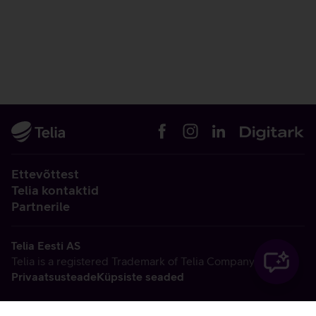
Ettevõttest
Telia kontaktid
Partnerile
Telia Eesti AS
Telia is a registered Trademark of Telia Company AB
Privaatsusteade
Küpsiste seaded