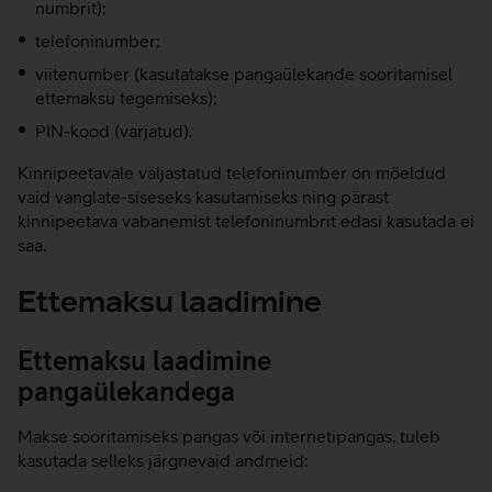
numbrit);
telefoninumber;
viitenumber (kasutatakse pangaülekande sooritamisel
ettemaksu tegemiseks);
PIN-kood (varjatud).
Kinnipeetavale väljastatud telefoninumber on mõeldud
vaid vanglate-siseseks kasutamiseks ning pärast
kinnipeetava vabanemist telefoninumbrit edasi kasutada ei
saa.
Ettemaksu laadimine
Ettemaksu laadimine
pangaülekandega
Makse sooritamiseks pangas või internetipangas, tuleb
kasutada selleks järgnevaid andmeid: