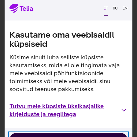
SMS-lühisõnum on mobiilsidevõrgu vahendusel
ET
RU
EN
mobiiltelefonilt mobiiltelefonile edastatav tekstisõnum.
Loen lähemalt
Kasutame oma veebisaidil
küpsiseid
MMS
Küsime sinult luba selliste küpsiste
MMS-i saatmine ja seaded
kasutamiseks, mida ei ole tingimata vaja
meie veebisaidi põhifunktsioonide
Telia võrgus võid saata kuni 2 MB ehk 2048 kB suuruse
toimimiseks või meie veebisaidil sinu
MMS-i. Kui sõnum on suurem ja mobiil ei kohanda seda
soovitud teenuse pakkumiseks.
väiksemaks, kuvab telefon veateate.
Loen lähemalt
Tutvu meie küpsiste üksikasjalike
kirjelduste ja reeglitega
Hea teada
Kas venekeelseid MMS-e saab ka saata?
Koostan MMS-i, aga mobiil ei saada seda ära.