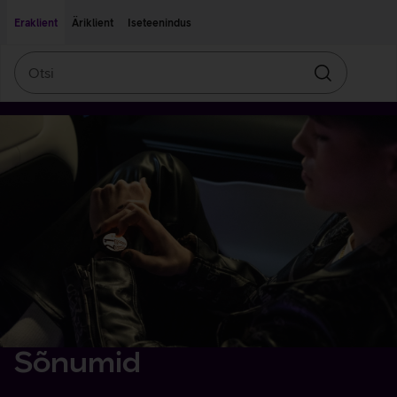
Liigu edasi põhisisu juurde
Ligipääsetavus
Eraklient
Äriklient
Iseteenindus
Otsi
Otsin
Sõnumid