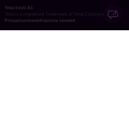
Telia Eesti AS
Telia is a registered Trademark of Telia Company AB
Privaatsusteade
Küpsiste seaded
Vabandame, tekkis
tehniline viga