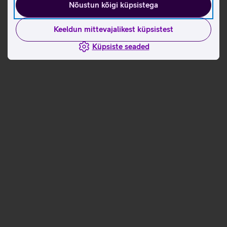
Nõustun kõigi küpsistega
Kui kaua MMS-i alles hoitakse?
Keeldun mittevajalikest küpsistest
Loen lähemalt
Küpsiste seaded