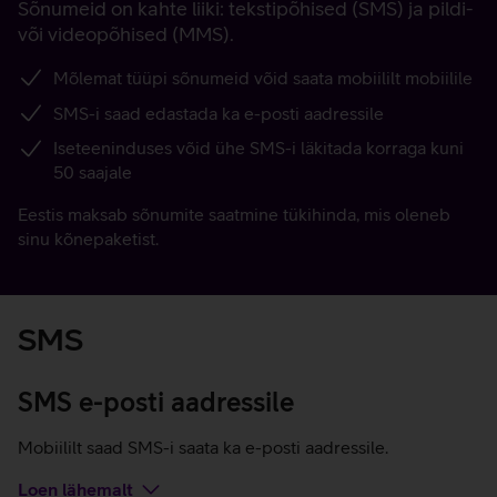
Sõnumeid on kahte liiki: tekstipõhised (SMS) ja pildi-
või videopõhised (MMS).
Mõlemat tüüpi sõnumeid võid saata mobiililt mobiilile
SMS-i saad edastada ka e-posti aadressile
Iseteeninduses võid ühe SMS-i läkitada korraga kuni
50 saajale
Eestis maksab sõnumite saatmine tükihinda, mis oleneb
sinu kõnepaketist.
SMS
SMS e-posti aadressile
Mobiililt saad SMS-i saata ka e-posti aadressile.
Loen lähemalt