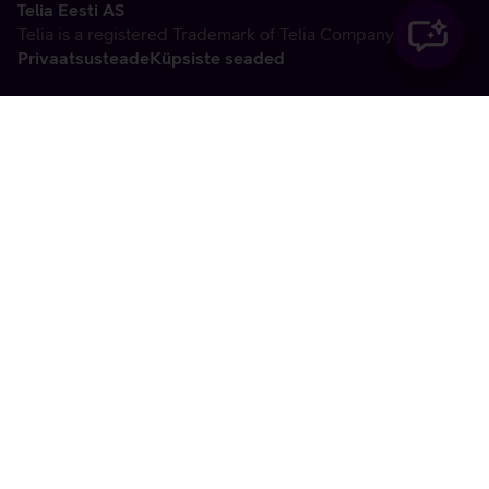
Telia Eesti AS
Telia is a registered Trademark of Telia Company AB
Privaatsusteade
Küpsiste seaded
Vabandame, tekkis
tehniline viga
tx:undefined:ut:null