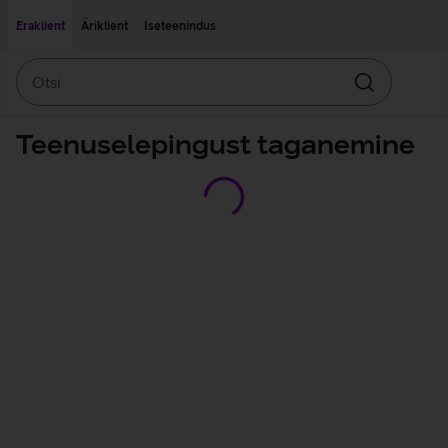
Liigu edasi põhisisu juurde
Ligipääsetavus
Eraklient
Äriklient
Iseteenindus
Otsi
Otsin
Teenuselepingust taganemine