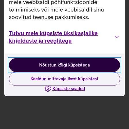
meie veebisaidi põhifunktsioonide
toimimiseks või meie veebisaidil sinu
soovitud teenuse pakkumiseks.
Tutvu meie küpsiste üksikasjalike
kirjelduste ja reeglitega
Nõustun kõigi küpsistega
Keeldun mittevajalikest küpsistest
Küpsiste seaded