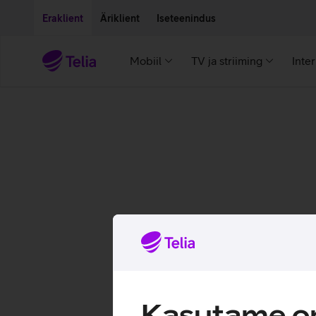
Liigu edasi põhisisu juurde
Ligipääsetavus
Eraklient
Äriklient
Iseteenindus
Mobiil
TV ja striiming
Inte
Kasutame om