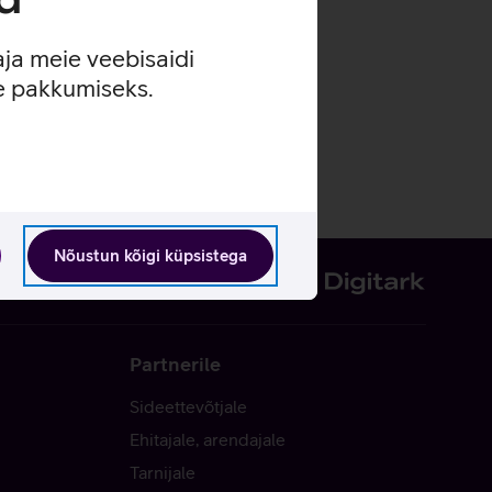
aja meie veebisaidi
se pakkumiseks.
Nõustun kõigi küpsistega
Partnerile
Sideettevõtjale
Ehitajale, arendajale
Tarnijale