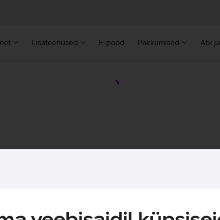
rnet
Lisateenused
E-pood
Pakkumised
Abi j
a veebisaidil küpsisei