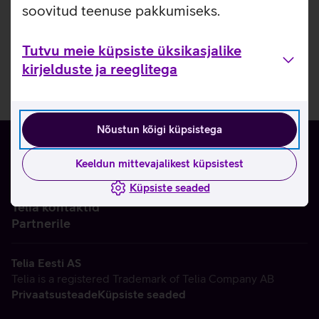
soovitud teenuse pakkumiseks.
Tutvu meie küpsiste üksikasjalike
kirjelduste ja reeglitega
Nõustun kõigi küpsistega
Keeldun mittevajalikest küpsistest
Küpsiste seaded
Ettevõttest
Telia kontaktid
Partnerile
Telia Eesti AS
Telia is a registered Trademark of Telia Company AB
Privaatsusteade
Küpsiste seaded