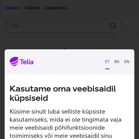
Liigu edasi põhisisu juurde
Ligipääsetavus
Eraklient
Äriklient
Iseteenindus
Otsi
Otsin
ET
RU
EN
Kasutame oma veebisaidil
küpsiseid
Küsime sinult luba selliste küpsiste
kasutamiseks, mida ei ole tingimata vaja
meie veebisaidi põhifunktsioonide
toimimiseks või meie veebisaidil sinu