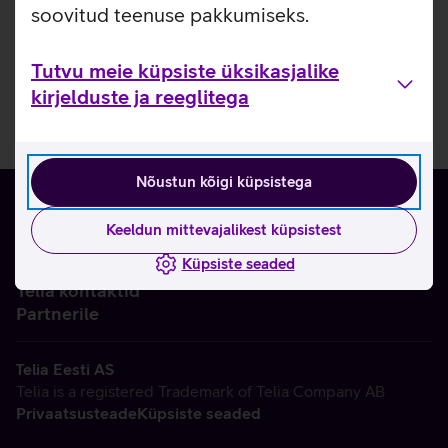
soovitud teenuse pakkumiseks.
Tutvu meie küpsiste üksikasjalike
kirjelduste ja reeglitega
Nõustun kõigi küpsistega
Keeldun mittevajalikest küpsistest
Küpsiste seaded
Ettevõttest
Telia kontaktid
Partnerile
Telia Eesti AS
Telia is a registered Trademark of Telia Company AB
Privaatsusteade
Küpsiste seaded