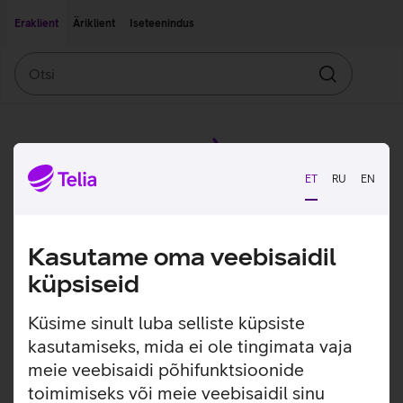
Liigu edasi põhisisu juurde
Ligipääsetavus
Eraklient
Äriklient
Iseteenindus
Otsi
Otsin
ET
RU
EN
Kasutame oma veebisaidil
küpsiseid
Küsime sinult luba selliste küpsiste
kasutamiseks, mida ei ole tingimata vaja
meie veebisaidi põhifunktsioonide
toimimiseks või meie veebisaidil sinu