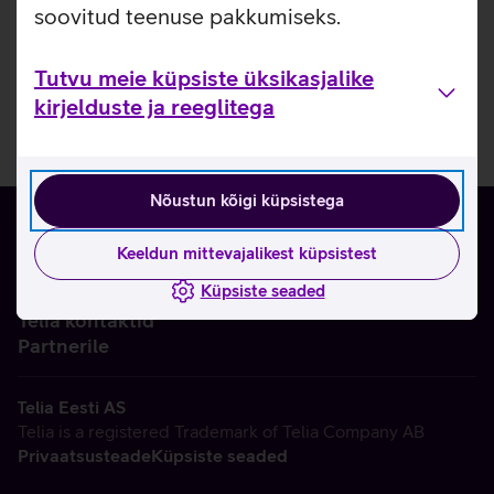
soovitud teenuse pakkumiseks.
Tutvu meie küpsiste üksikasjalike
kirjelduste ja reeglitega
Nõustun kõigi küpsistega
Keeldun mittevajalikest küpsistest
Küpsiste seaded
Ettevõttest
Telia kontaktid
Partnerile
Telia Eesti AS
Telia is a registered Trademark of Telia Company AB
Privaatsusteade
Küpsiste seaded