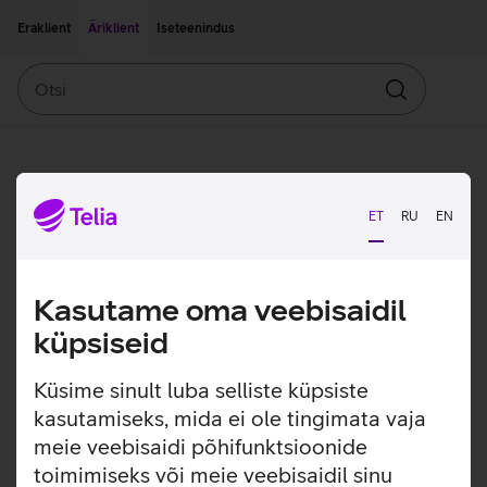
Liigu edasi põhisisu juurde
Ligipääsetavus
Eraklient
Äriklient
Iseteenindus
Otsi
Otsin
ET
RU
EN
Kasutame oma veebisaidil
küpsiseid
Küsime sinult luba selliste küpsiste
kasutamiseks, mida ei ole tingimata vaja
meie veebisaidi põhifunktsioonide
toimimiseks või meie veebisaidil sinu