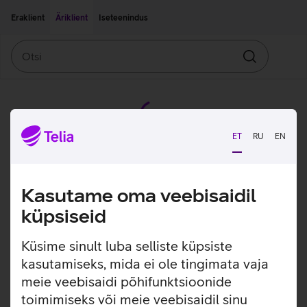
Liigu edasi põhisisu juurde
Ligipääsetavus
Eraklient
Äriklient
Iseteenindus
Otsi
Otsin
ET
RU
EN
Kasutame oma veebisaidil
küpsiseid
Küsime sinult luba selliste küpsiste
kasutamiseks, mida ei ole tingimata vaja
meie veebisaidi põhifunktsioonide
toimimiseks või meie veebisaidil sinu