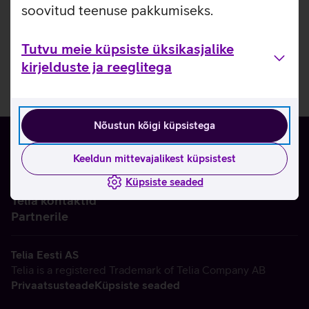
soovitud teenuse pakkumiseks.
Tutvu meie küpsiste üksikasjalike
kirjelduste ja reeglitega
Nõustun kõigi küpsistega
Keeldun mittevajalikest küpsistest
Küpsiste seaded
Ettevõttest
Telia kontaktid
Partnerile
Telia Eesti AS
Telia is a registered Trademark of Telia Company AB
Privaatsusteade
Küpsiste seaded