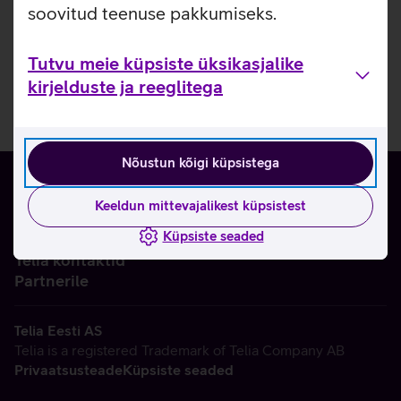
soovitud teenuse pakkumiseks.
Tutvu meie küpsiste üksikasjalike
kirjelduste ja reeglitega
Nõustun kõigi küpsistega
Keeldun mittevajalikest küpsistest
Küpsiste seaded
Ettevõttest
Telia kontaktid
Partnerile
Telia Eesti AS
Telia is a registered Trademark of Telia Company AB
Privaatsusteade
Küpsiste seaded