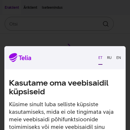
Liigu edasi põhisisu juurde
Ligipääsetavus
Eraklient
Äriklient
Iseteenindus
Otsi
Otsin
ET
RU
EN
Kasutame oma veebisaidil
küpsiseid
Küsime sinult luba selliste küpsiste
kasutamiseks, mida ei ole tingimata vaja
meie veebisaidi põhifunktsioonide
toimimiseks või meie veebisaidil sinu