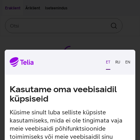
Liigu edasi põhisisu juurde
Ligipääsetavus
Eraklient
Äriklient
Iseteenindus
Otsi
Otsin
ET
RU
EN
Kasutame oma veebisaidil
küpsiseid
Küsime sinult luba selliste küpsiste
kasutamiseks, mida ei ole tingimata vaja
meie veebisaidi põhifunktsioonide
toimimiseks või meie veebisaidil sinu