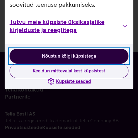
soovitud teenuse pakkumiseks.
Tutvu meie küpsiste üksikasjalike
kirjelduste ja reeglitega
Nõustun kõigi küpsistega
Keeldun mittevajalikest küpsistest
Küpsiste seaded
Ettevõttest
Telia kontaktid
Partnerile
Telia Eesti AS
Telia is a registered Trademark of Telia Company AB
Privaatsusteade
Küpsiste seaded