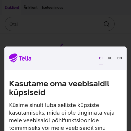
Liigu edasi põhisisu juurde
Ligipääsetavus
Eraklient
Äriklient
Iseteenindus
Otsi
Otsin
ET
RU
EN
Kasutame oma veebisaidil
küpsiseid
Küsime sinult luba selliste küpsiste
kasutamiseks, mida ei ole tingimata vaja
meie veebisaidi põhifunktsioonide
toimimiseks või meie veebisaidil sinu