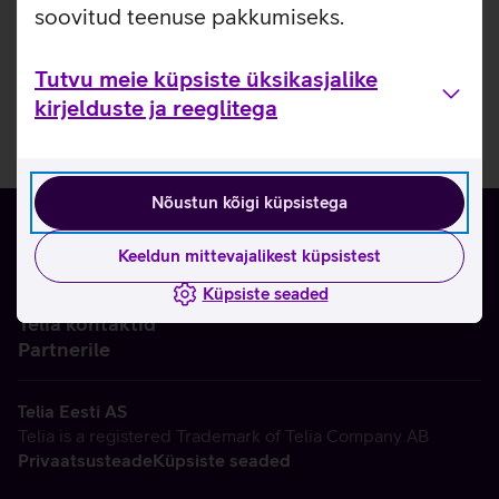
soovitud teenuse pakkumiseks.
Tutvu meie küpsiste üksikasjalike
kirjelduste ja reeglitega
Nõustun kõigi küpsistega
Keeldun mittevajalikest küpsistest
Küpsiste seaded
Ettevõttest
Telia kontaktid
Partnerile
Telia Eesti AS
Telia is a registered Trademark of Telia Company AB
Privaatsusteade
Küpsiste seaded