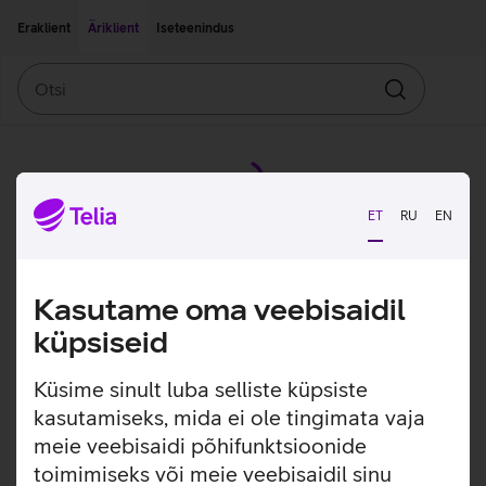
Liigu edasi põhisisu juurde
Ligipääsetavus
Eraklient
Äriklient
Iseteenindus
Otsi
Otsin
ET
RU
EN
Kasutame oma veebisaidil
küpsiseid
Küsime sinult luba selliste küpsiste
kasutamiseks, mida ei ole tingimata vaja
meie veebisaidi põhifunktsioonide
toimimiseks või meie veebisaidil sinu