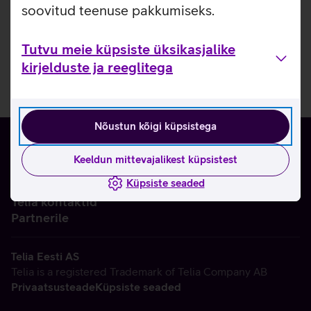
soovitud teenuse pakkumiseks.
Tutvu meie küpsiste üksikasjalike
kirjelduste ja reeglitega
Nõustun kõigi küpsistega
Keeldun mittevajalikest küpsistest
Küpsiste seaded
Ettevõttest
Telia kontaktid
Partnerile
Telia Eesti AS
Telia is a registered Trademark of Telia Company AB
Privaatsusteade
Küpsiste seaded