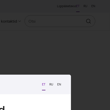
Ligipääsetavus
ET
RU
EN
Otsi
a kontaktid
Otsin
ET
RU
EN
d