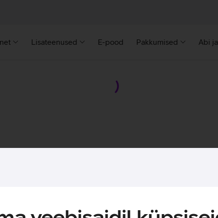
rnet
Lisateenused
E-pood
Pakkumised
Abi j
a veebisaidil küpsisei