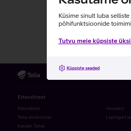
Küsime sinult luba sellist
põhifunktsioonide toimimi
Tutvu meie küpsiste üksik
Küpsiste seaded
Ettevõttest
Ettevõttest
Hinnakiri
Telia ühiskonnas
Lepingud ja
Karjäär Telias