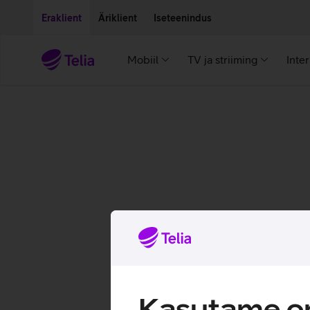
Liigu edasi põhisisu juurde
Ligipääsetavus
Eraklient
Äriklient
Iseteenindus
Mobiil
TV ja striiming
Inte
Kasutame om