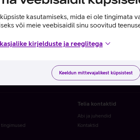
e küpsiste kasutamiseks, mida ei ole tingimata v
seks või meie veebisaidil sinu soovitud teenu
asjalike kirjelduste ja reeglitega
Keeldun mittevajalikest küpsistest
Telia kontaktid
Abi ja juhendid
 tingimused
Kontaktid