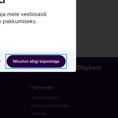
aja meie veebisaidi
se pakkumiseks.
Nõustun kõigi küpsistega
Partnerile
Sideettevõtjale
Ehitajale, arendajale
Tarnijale