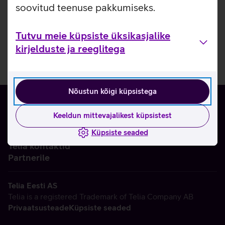
soovitud teenuse pakkumiseks.
Tutvu meie küpsiste üksikasjalike
kirjelduste ja reeglitega
Nõustun kõigi küpsistega
Keeldun mittevajalikest küpsistest
Küpsiste seaded
Ettevõttest
Telia kontaktid
Partnerile
Telia Eesti AS
Telia is a registered Trademark of Telia Company AB
Privaatsusteade
Küpsiste seaded