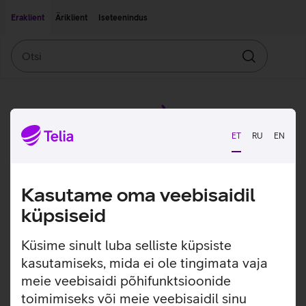
Liigu edasi põhisisu juurde
Ligipääsetavus
Eraklient
Äriklient
Iseteenindus
Otsi
Otsin
ET
RU
EN
Kasutame oma veebisaidil
küpsiseid
Küsime sinult luba selliste küpsiste
kasutamiseks, mida ei ole tingimata vaja
meie veebisaidi põhifunktsioonide
toimimiseks või meie veebisaidil sinu