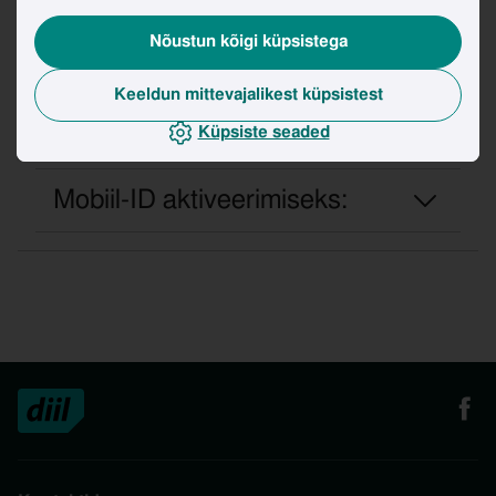
teavitame sind SMSiga
Nõustun kõigi küpsistega
Kui oled uue SIM-kaardi kätte
Keeldun mittevajalikest küpsistest
saanud, vormista
Küpsiste seaded
kaardivahetus:
Mobiil-ID aktiveerimiseks: