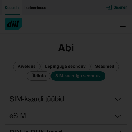
Liigu edasi põhisisu juurde
Ligipääsetavus
Sisenen
Koduleht
Iseteenindus
Menü
Abi
Arveldus
Lepinguga seonduv
Seadmed
Üldinfo
SIM-kaardiga seonduv
SIM-kaardi tüübid
eSIM