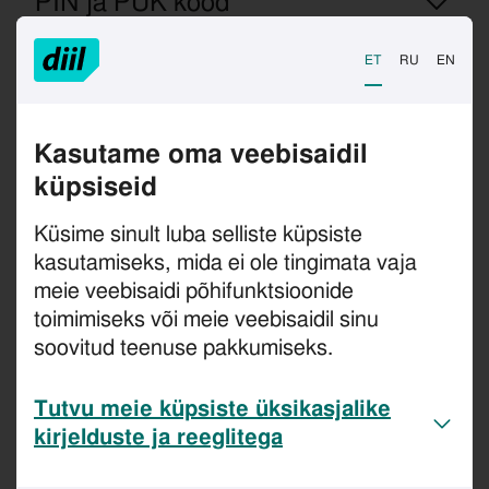
PIN ja PUK kood
SIM-kaardi toimingud kadumise
ET
RU
EN
või varguse korral
Kasutame oma veebisaidil
Mobiil-ID teenuse tellimine
küpsiseid
Mobiil-ID teenuse lõpetamine
Küsime sinult luba selliste küpsiste
kasutamiseks, mida ei ole tingimata vaja
Mobiil-ID aegub/on aegunud,
meie veebisaidi põhifunktsioonide
kuidas teenust jätkata
toimimiseks või meie veebisaidil sinu
soovitud teenuse pakkumiseks.
Mis saab kui sertifikaadid
aeguvad?
Tutvu meie küpsiste üksikasjalike
kirjelduste ja reeglitega
Sertifikaatide aegumisest