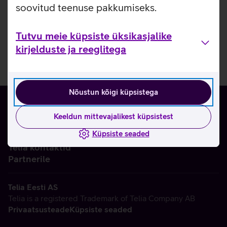
soovitud teenuse pakkumiseks.
Tutvu meie küpsiste üksikasjalike
kirjelduste ja reeglitega
Nõustun kõigi küpsistega
Keeldun mittevajalikest küpsistest
Küpsiste seaded
Ettevõttest
Telia kontaktid
Partnerile
Telia Eesti AS
Telia is a registered Trademark of Telia Company AB
Privaatsusteade
Küpsiste seaded