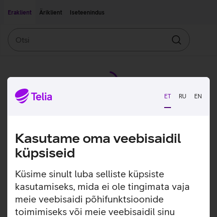
Liigu edasi põhisisu juurde
Ligipääsetavus
Eraklient
Äriklient
Iseteenindus
Otsi
Otsin
ET
RU
EN
Kasutame oma veebisaidil
küpsiseid
Küsime sinult luba selliste küpsiste
kasutamiseks, mida ei ole tingimata vaja
meie veebisaidi põhifunktsioonide
toimimiseks või meie veebisaidil sinu