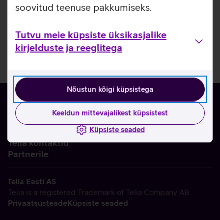
soovitud teenuse pakkumiseks.
Tutvu meie küpsiste üksikasjalike
kirjelduste ja reeglitega
Nõustun kõigi küpsistega
Keeldun mittevajalikest küpsistest
Küpsiste seaded
Ettevõttest
Telia kontaktid
Partnerile
Telia Eesti AS
Telia is a registered Trademark of Telia Company AB
Privaatsusteade
Küpsiste seaded