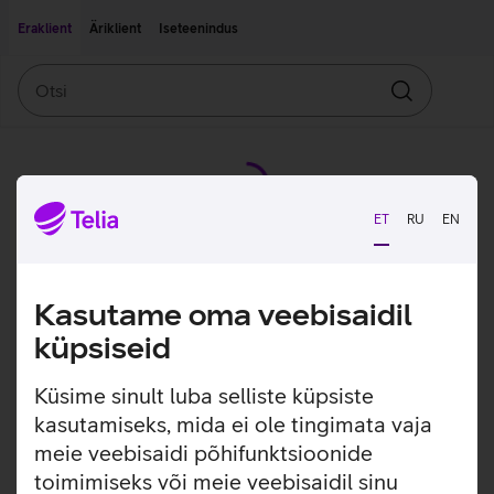
Liigu edasi põhisisu juurde
Ligipääsetavus
Eraklient
Äriklient
Iseteenindus
Otsi
Otsin
ET
RU
EN
Kasutame oma veebisaidil
küpsiseid
Küsime sinult luba selliste küpsiste
kasutamiseks, mida ei ole tingimata vaja
meie veebisaidi põhifunktsioonide
toimimiseks või meie veebisaidil sinu