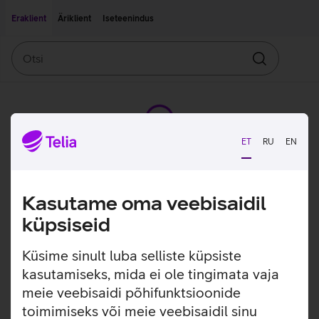
Liigu edasi põhisisu juurde
Ligipääsetavus
Eraklient
Äriklient
Iseteenindus
Otsi
Otsin
ET
RU
EN
Kasutame oma veebisaidil
küpsiseid
Küsime sinult luba selliste küpsiste
kasutamiseks, mida ei ole tingimata vaja
meie veebisaidi põhifunktsioonide
toimimiseks või meie veebisaidil sinu