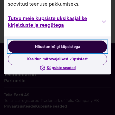
soovitud teenuse pakkumiseks.
Tutvu meie küpsiste üksikasjalike
kirjelduste ja reeglitega
Nõustun kõigi küpsistega
Keeldun mittevajalikest küpsistest
Küpsiste seaded
Ettevõttest
Telia kontaktid
Partnerile
Telia Eesti AS
Telia is a registered Trademark of Telia Company AB
Privaatsusteade
Küpsiste seaded