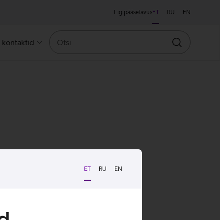
Ligipääsetavus
ET
RU
EN
Otsi
a kontaktid
Otsin
ET
RU
EN
d