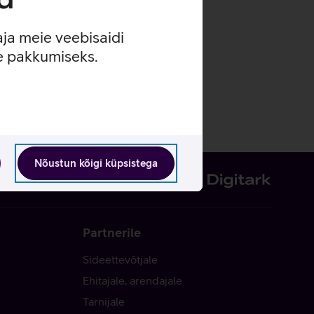
aja meie veebisaidi
se pakkumiseks.
Nõustun kõigi küpsistega
Partnerile
Sideettevõtjale
Ehitajale, arendajale
Tarnijale