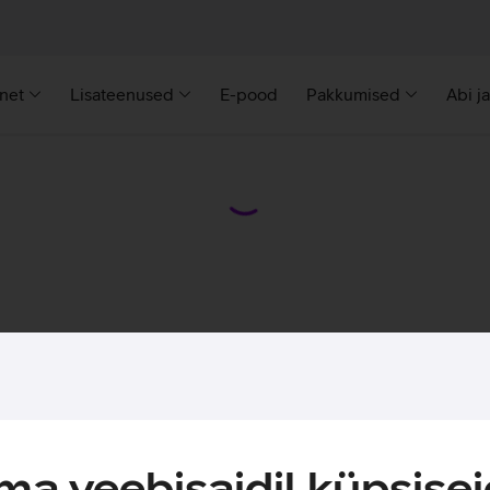
rnet
Lisateenused
E-pood
Pakkumised
Abi j
a veebisaidil küpsisei