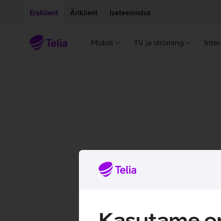
Liigu edasi põhisisu juurde
Ligipääsetavus
Eraklient
Äriklient
Iseteenindus
Mobiil
TV ja striiming
Inte
Kasutame om