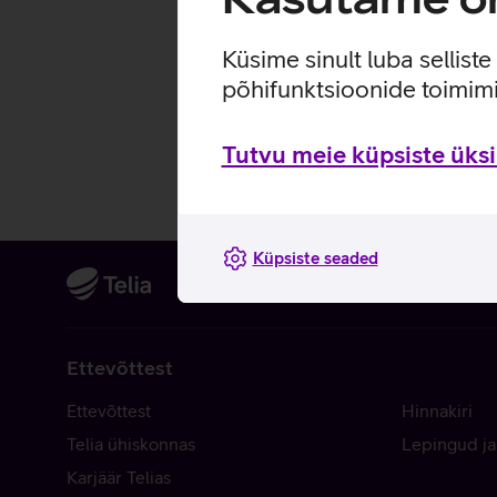
Küsime sinult luba sellist
põhifunktsioonide toimimi
Tutvu meie küpsiste üksik
Küpsiste seaded
Ettevõttest
Ettevõttest
Hinnakiri
Telia ühiskonnas
Lepingud ja
Karjäär Telias