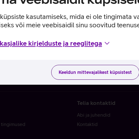
e küpsiste kasutamiseks, mida ei ole tingimata v
seks või meie veebisaidil sinu soovitud teenu
asjalike kirjelduste ja reeglitega
Keeldun mittevajalikest küpsistest
Telia kontaktid
Abi ja juhendid
 tingimused
Kontaktid