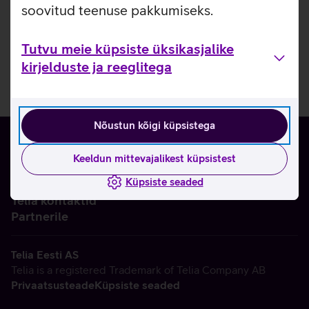
soovitud teenuse pakkumiseks.
Tutvu meie küpsiste üksikasjalike
kirjelduste ja reeglitega
Nõustun kõigi küpsistega
Keeldun mittevajalikest küpsistest
Küpsiste seaded
Ettevõttest
Telia kontaktid
Partnerile
Telia Eesti AS
Telia is a registered Trademark of Telia Company AB
Privaatsusteade
Küpsiste seaded