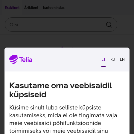
Liigu edasi põhisisu juurde
Ligipääsetavus
Eraklient
Äriklient
Iseteenindus
Otsi
Otsin
ET
RU
EN
Kasutame oma veebisaidil
küpsiseid
Küsime sinult luba selliste küpsiste
kasutamiseks, mida ei ole tingimata vaja
meie veebisaidi põhifunktsioonide
toimimiseks või meie veebisaidil sinu