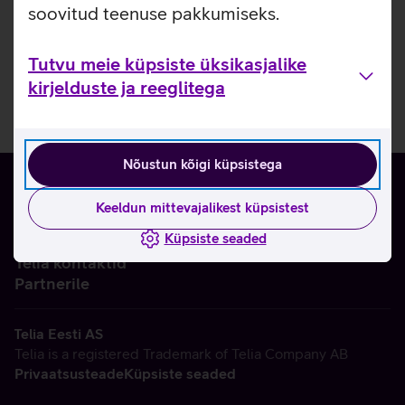
soovitud teenuse pakkumiseks.
Tutvu meie küpsiste üksikasjalike
kirjelduste ja reeglitega
Nõustun kõigi küpsistega
Keeldun mittevajalikest küpsistest
Küpsiste seaded
Ettevõttest
Telia kontaktid
Partnerile
Telia Eesti AS
Telia is a registered Trademark of Telia Company AB
Privaatsusteade
Küpsiste seaded