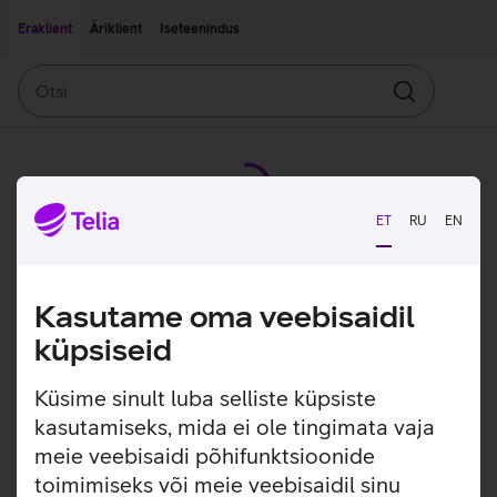
Liigu edasi põhisisu juurde
Ligipääsetavus
Eraklient
Äriklient
Iseteenindus
Otsi
Otsin
ET
RU
EN
Kasutame oma veebisaidil
küpsiseid
Küsime sinult luba selliste küpsiste
kasutamiseks, mida ei ole tingimata vaja
meie veebisaidi põhifunktsioonide
toimimiseks või meie veebisaidil sinu