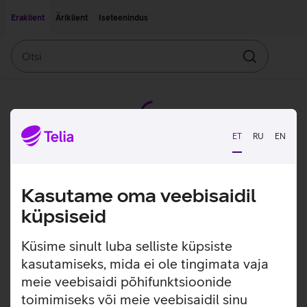
Liigu edasi põhisisu juurde
Ligipääsetavus
Eraklient
Äriklient
Iseteenindus
Otsi
Otsin
ET
RU
EN
Kasutame oma veebisaidil
küpsiseid
Küsime sinult luba selliste küpsiste
kasutamiseks, mida ei ole tingimata vaja
meie veebisaidi põhifunktsioonide
toimimiseks või meie veebisaidil sinu