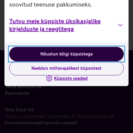
soovitud teenuse pakkumiseks.
Tutvu meie küpsiste üksikasjalike
kirjelduste ja reeglitega
Nõustun kõigi küpsistega
Keeldun mittevajalikest küpsistest
Küpsiste seaded
Ettevõttest
Telia kontaktid
Partnerile
Telia Eesti AS
Telia is a registered Trademark of Telia Company AB
Privaatsusteade
Küpsiste seaded