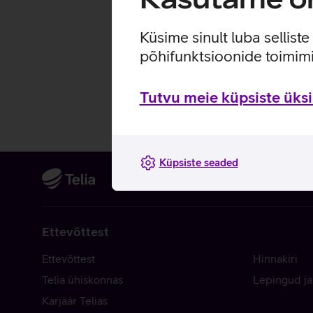
Küsime sinult luba sellist
põhifunktsioonide toimimi
Tutvu meie küpsiste üksik
Küpsiste seaded
Ettevõttest
Ettevõttest
Hinnakiri
Telia ühiskonnas
Lepingud ja
Karjäär Telias