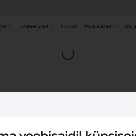
rnet
Lisateenused
E-pood
Pakkumised
Abi j
a veebisaidil küpsisei