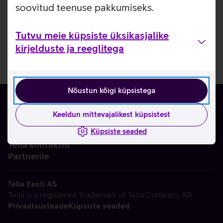
soovitud teenuse pakkumiseks.
Tutvu meie küpsiste üksikasjalike
kirjelduste ja reeglitega
Nõustun kõigi küpsistega
Keeldun mittevajalikest küpsistest
Küpsiste seaded
Ettevõttest
Telia kontaktid
Partnerile
Telia Eesti AS
Telia is a registered Trademark of Telia Company AB
Privaatsusteade
Küpsiste seaded