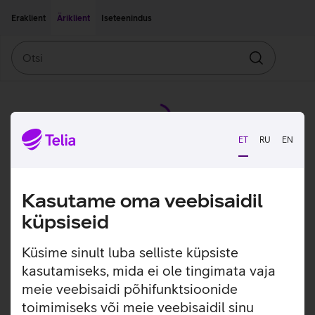
Liigu edasi põhisisu juurde
Ligipääsetavus
Eraklient
Äriklient
Iseteenindus
Otsi
Otsin
ET
RU
EN
Kasutame oma veebisaidil
küpsiseid
Küsime sinult luba selliste küpsiste
kasutamiseks, mida ei ole tingimata vaja
meie veebisaidi põhifunktsioonide
toimimiseks või meie veebisaidil sinu