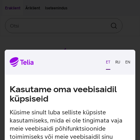
Liigu edasi põhisisu juurde
Ligipääsetavus
Eraklient
Äriklient
Iseteenindus
Otsi
Otsin
ET
RU
EN
Kasutame oma veebisaidil
küpsiseid
Küsime sinult luba selliste küpsiste
kasutamiseks, mida ei ole tingimata vaja
meie veebisaidi põhifunktsioonide
toimimiseks või meie veebisaidil sinu