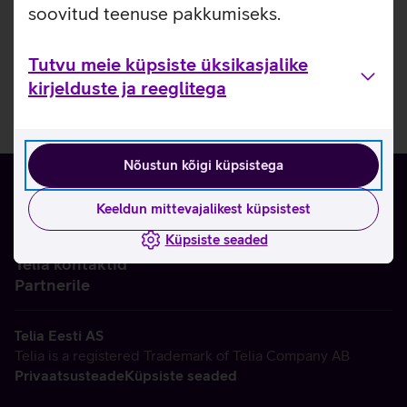
soovitud teenuse pakkumiseks.
Tutvu meie küpsiste üksikasjalike
kirjelduste ja reeglitega
Nõustun kõigi küpsistega
Keeldun mittevajalikest küpsistest
Küpsiste seaded
Ettevõttest
Telia kontaktid
Partnerile
Telia Eesti AS
Telia is a registered Trademark of Telia Company AB
Privaatsusteade
Küpsiste seaded