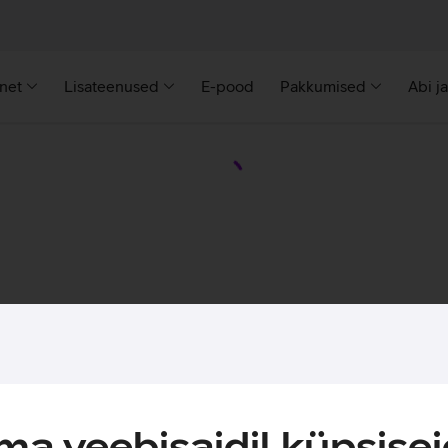
rnet
Lisateenused
E-pood
Pakkumised
Abi j
a veebisaidil küpsisei