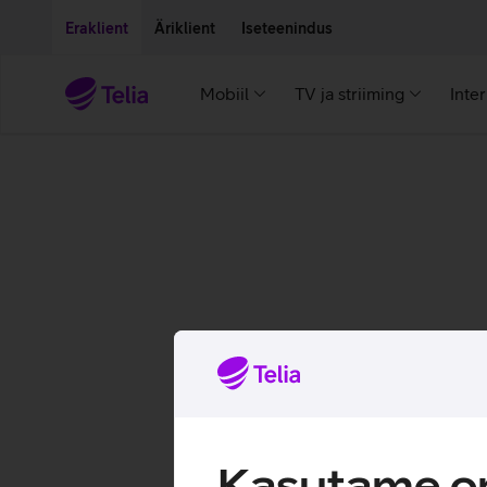
Liigu edasi põhisisu juurde
Ligipääsetavus
Eraklient
Äriklient
Iseteenindus
Mobiil
TV ja striiming
Inte
Kasutame om