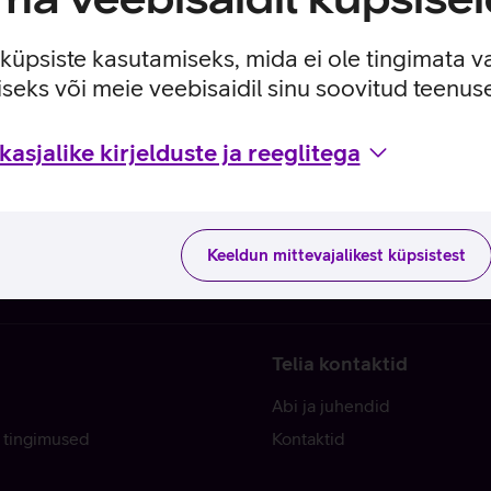
e küpsiste kasutamiseks, mida ei ole tingimata v
seks või meie veebisaidil sinu soovitud teenu
asjalike kirjelduste ja reeglitega
Keeldun mittevajalikest küpsistest
Telia kontaktid
Abi ja juhendid
 tingimused
Kontaktid