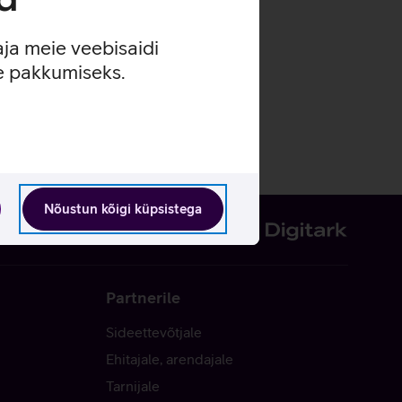
aja meie veebisaidi
se pakkumiseks.
Nõustun kõigi küpsistega
Partnerile
Sideettevõtjale
Ehitajale, arendajale
Tarnijale