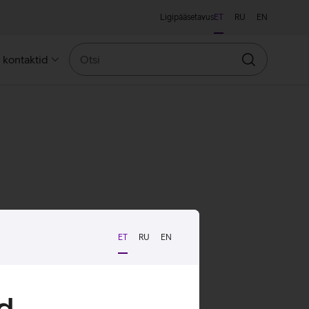
Ligipääsetavus
ET
RU
EN
Otsi
a kontaktid
Otsin
ET
RU
EN
d