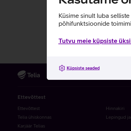
Küsime sinult luba sellist
põhifunktsioonide toimimi
Tutvu meie küpsiste üksik
Küpsiste seaded
Ettevõttest
Ettevõttest
Hinnakiri
Telia ühiskonnas
Lepingud ja
Karjäär Telias