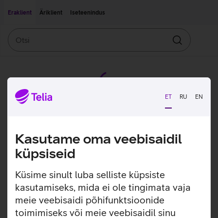
Liigu edasi põhisisu juurde
Ligipääsetavus
Eraklient
Äriklient
Iseteenindus
Otsi
Otsin
ET
RU
EN
Kasutame oma veebisaidil
küpsiseid
Küsime sinult luba selliste küpsiste
kasutamiseks, mida ei ole tingimata vaja
meie veebisaidi põhifunktsioonide
toimimiseks või meie veebisaidil sinu