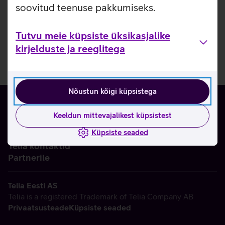
soovitud teenuse pakkumiseks.
Tutvu meie küpsiste üksikasjalike
kirjelduste ja reeglitega
Nõustun kõigi küpsistega
Keeldun mittevajalikest küpsistest
Küpsiste seaded
Ettevõttest
Telia kontaktid
Partnerile
Telia Eesti AS
Telia is a registered Trademark of Telia Company AB
Privaatsusteade
Küpsiste seaded