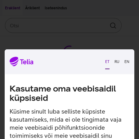
Liigu edasi põhisisu juurde
Ligipääsetavus
Eraklient
Äriklient
Iseteenindus
Otsi
Otsin
ET
RU
EN
Kasutame oma veebisaidil
küpsiseid
Küsime sinult luba selliste küpsiste
kasutamiseks, mida ei ole tingimata vaja
meie veebisaidi põhifunktsioonide
toimimiseks või meie veebisaidil sinu