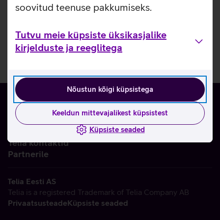
soovitud teenuse pakkumiseks.
Tutvu meie küpsiste üksikasjalike
kirjelduste ja reeglitega
Nõustun kõigi küpsistega
Keeldun mittevajalikest küpsistest
Küpsiste seaded
Ettevõttest
Telia kontaktid
Partnerile
Telia Eesti AS
Telia is a registered Trademark of Telia Company AB
Privaatsusteade
Küpsiste seaded