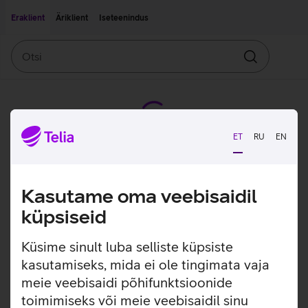
Liigu edasi põhisisu juurde
Ligipääsetavus
Eraklient
Äriklient
Iseteenindus
Otsi
Otsin
ET
RU
EN
Kasutame oma veebisaidil
küpsiseid
Küsime sinult luba selliste küpsiste
kasutamiseks, mida ei ole tingimata vaja
meie veebisaidi põhifunktsioonide
toimimiseks või meie veebisaidil sinu