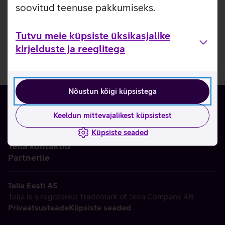
soovitud teenuse pakkumiseks.
Tutvu meie küpsiste üksikasjalike
kirjelduste ja reeglitega
Nõustun kõigi küpsistega
Keeldun mittevajalikest küpsistest
Küpsiste seaded
Ettevõttest
Telia kontaktid
Partnerile
Telia Eesti AS
Telia is a registered Trademark of Telia Company AB
Privaatsusteade
Küpsiste seaded