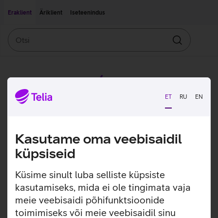
Liigu edasi põhisisu juurde
Ligipääsetavus
Eraklient
Äriklient
Iseteenindus
Otsi
Otsin
ET
RU
EN
Kasutame oma veebisaidil
küpsiseid
Küsime sinult luba selliste küpsiste
kasutamiseks, mida ei ole tingimata vaja
meie veebisaidi põhifunktsioonide
toimimiseks või meie veebisaidil sinu