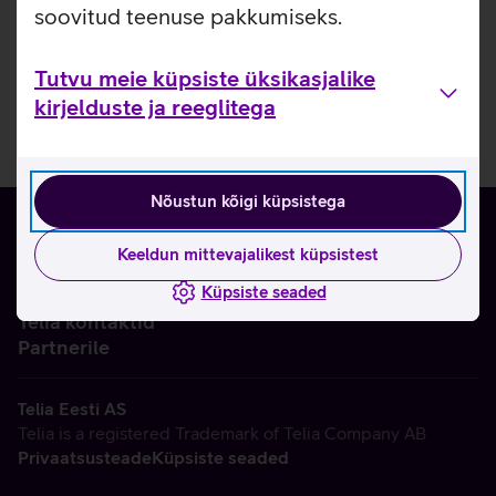
soovitud teenuse pakkumiseks.
Tutvu meie küpsiste üksikasjalike
kirjelduste ja reeglitega
Nõustun kõigi küpsistega
Keeldun mittevajalikest küpsistest
Küpsiste seaded
Ettevõttest
Telia kontaktid
Partnerile
Telia Eesti AS
Telia is a registered Trademark of Telia Company AB
Privaatsusteade
Küpsiste seaded