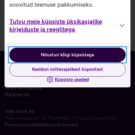
soovitud teenuse pakkumiseks.
Tutvu meie küpsiste üksikasjalike
kirjelduste ja reeglitega
Nõustun kõigi küpsistega
Keeldun mittevajalikest küpsistest
Küpsiste seaded
Ettevõttest
Telia kontaktid
Partnerile
Telia Eesti AS
Telia is a registered Trademark of Telia Company AB
Privaatsusteade
Küpsiste seaded