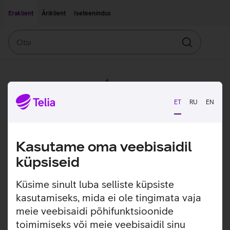
Liigu edasi põhisisu juurde
Ligipääsetavus
Eraklient
Äriklient
Iseteenindus
Otsi
Otsin
ET
RU
EN
Kasutame oma veebisaidil
küpsiseid
Küsime sinult luba selliste küpsiste
kasutamiseks, mida ei ole tingimata vaja
meie veebisaidi põhifunktsioonide
toimimiseks või meie veebisaidil sinu