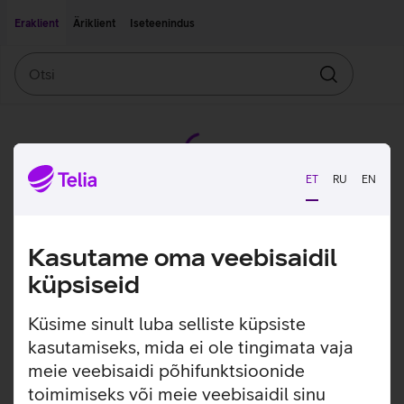
Liigu edasi põhisisu juurde
Ligipääsetavus
Eraklient
Äriklient
Iseteenindus
Otsi
Otsin
ET
RU
EN
Kasutame oma veebisaidil
küpsiseid
Küsime sinult luba selliste küpsiste
kasutamiseks, mida ei ole tingimata vaja
meie veebisaidi põhifunktsioonide
toimimiseks või meie veebisaidil sinu