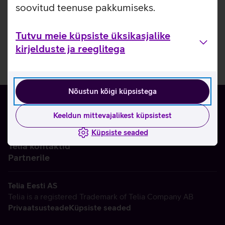
soovitud teenuse pakkumiseks.
Tutvu meie küpsiste üksikasjalike
kirjelduste ja reeglitega
Nõustun kõigi küpsistega
Keeldun mittevajalikest küpsistest
Küpsiste seaded
Ettevõttest
Telia kontaktid
Partnerile
Telia Eesti AS
Telia is a registered Trademark of Telia Company AB
Privaatsusteade
Küpsiste seaded