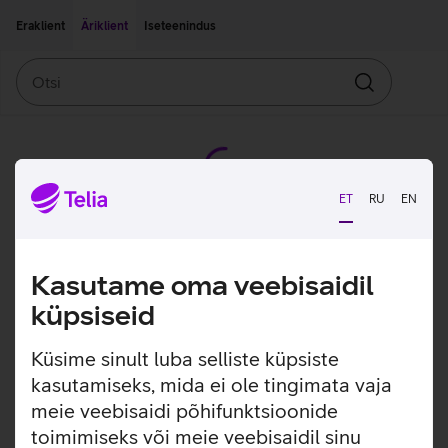
Liigu edasi põhisisu juurde
Ligipääsetavus
Eraklient
Äriklient
Iseteenindus
Otsi
Otsin
ET
RU
EN
Kasutame oma veebisaidil
küpsiseid
Küsime sinult luba selliste küpsiste
kasutamiseks, mida ei ole tingimata vaja
meie veebisaidi põhifunktsioonide
toimimiseks või meie veebisaidil sinu