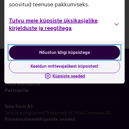
soovitud teenuse pakkumiseks.
Tutvu meie küpsiste üksikasjalike
kirjelduste ja reeglitega
Nõustun kõigi küpsistega
Keeldun mittevajalikest küpsistest
Küpsiste seaded
Ettevõttest
Telia kontaktid
Partnerile
Telia Eesti AS
Telia is a registered Trademark of Telia Company AB
Privaatsusteade
Küpsiste seaded