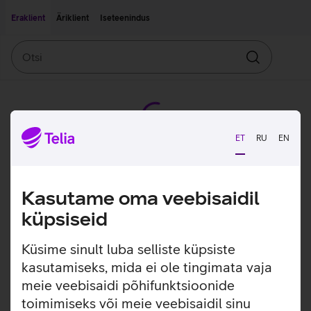
Liigu edasi põhisisu juurde
Ligipääsetavus
Eraklient
Äriklient
Iseteenindus
Otsi
Otsin
ET
RU
EN
Kasutame oma veebisaidil
küpsiseid
Küsime sinult luba selliste küpsiste
kasutamiseks, mida ei ole tingimata vaja
meie veebisaidi põhifunktsioonide
toimimiseks või meie veebisaidil sinu