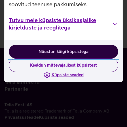
soovitud teenuse pakkumiseks.
Tutvu meie küpsiste üksikasjalike
kirjelduste ja reeglitega
Nõustun kõigi küpsistega
Keeldun mittevajalikest küpsistest
Küpsiste seaded
Ettevõttest
Telia kontaktid
Partnerile
Telia Eesti AS
Telia is a registered Trademark of Telia Company AB
Privaatsusteade
Küpsiste seaded