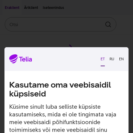
Liigu edasi põhisisu juurde
Ligipääsetavus
Eraklient
Äriklient
Iseteenindus
Otsi
Otsin
ET
RU
EN
Kasutame oma veebisaidil
küpsiseid
Küsime sinult luba selliste küpsiste
kasutamiseks, mida ei ole tingimata vaja
meie veebisaidi põhifunktsioonide
toimimiseks või meie veebisaidil sinu