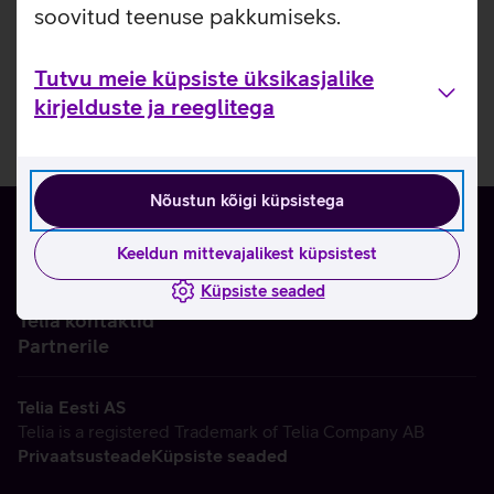
soovitud teenuse pakkumiseks.
Tutvu meie küpsiste üksikasjalike
kirjelduste ja reeglitega
Nõustun kõigi küpsistega
Keeldun mittevajalikest küpsistest
Küpsiste seaded
Ettevõttest
Telia kontaktid
Partnerile
Telia Eesti AS
Telia is a registered Trademark of Telia Company AB
Privaatsusteade
Küpsiste seaded