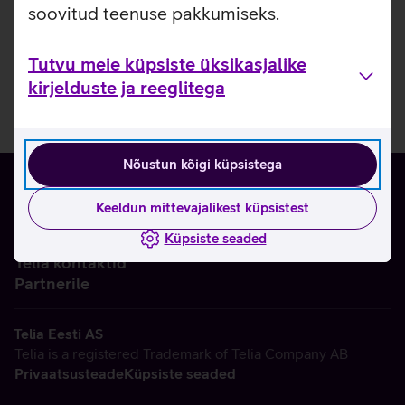
soovitud teenuse pakkumiseks.
Tutvu meie küpsiste üksikasjalike
kirjelduste ja reeglitega
Nõustun kõigi küpsistega
Keeldun mittevajalikest küpsistest
Küpsiste seaded
Ettevõttest
Telia kontaktid
Partnerile
Telia Eesti AS
Telia is a registered Trademark of Telia Company AB
Privaatsusteade
Küpsiste seaded