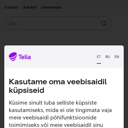
Liigu edasi põhisisu juurde
Ligipääsetavus
Eraklient
Äriklient
Iseteenindus
Otsi
Otsin
ET
RU
EN
Kasutame oma veebisaidil
küpsiseid
Küsime sinult luba selliste küpsiste
kasutamiseks, mida ei ole tingimata vaja
meie veebisaidi põhifunktsioonide
toimimiseks või meie veebisaidil sinu