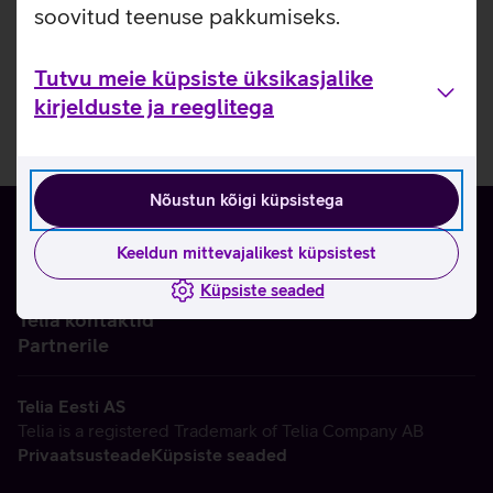
soovitud teenuse pakkumiseks.
Tutvu meie küpsiste üksikasjalike
kirjelduste ja reeglitega
Nõustun kõigi küpsistega
Keeldun mittevajalikest küpsistest
Küpsiste seaded
Ettevõttest
Telia kontaktid
Partnerile
Telia Eesti AS
Telia is a registered Trademark of Telia Company AB
Privaatsusteade
Küpsiste seaded