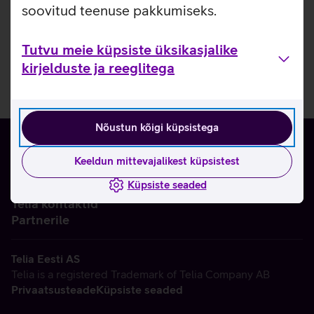
soovitud teenuse pakkumiseks.
Tutvu meie küpsiste üksikasjalike
kirjelduste ja reeglitega
Nõustun kõigi küpsistega
Keeldun mittevajalikest küpsistest
Küpsiste seaded
Ettevõttest
Telia kontaktid
Partnerile
Telia Eesti AS
Telia is a registered Trademark of Telia Company AB
Privaatsusteade
Küpsiste seaded