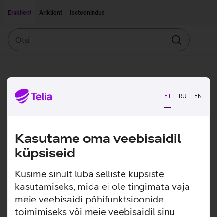
Liigu edasi põhisisu juurde
Ligipääsetavus
Eraklient
Äriklient
Iseteenindus
Otsi
Otsin
ET
RU
EN
Kasutame oma veebisaidil
küpsiseid
Küsime sinult luba selliste küpsiste
kasutamiseks, mida ei ole tingimata vaja
meie veebisaidi põhifunktsioonide
toimimiseks või meie veebisaidil sinu