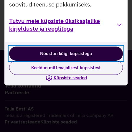
soovitud teenuse pakkumiseks.
Tutvu meie küpsiste üksikasjalike
kirjelduste ja reeglitega
Nõustun kõigi küpsistega
Keeldun mittevajalikest küpsistest
Küpsiste seaded
Ettevõttest
Telia kontaktid
Partnerile
Telia Eesti AS
Telia is a registered Trademark of Telia Company AB
Privaatsusteade
Küpsiste seaded