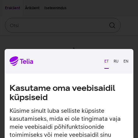
Liigu edasi põhisisu juurde
Ligipääsetavus
Eraklient
Äriklient
Iseteenindus
Otsi
Otsin
ET
RU
EN
Kasutame oma veebisaidil
küpsiseid
Küsime sinult luba selliste küpsiste
kasutamiseks, mida ei ole tingimata vaja
meie veebisaidi põhifunktsioonide
toimimiseks või meie veebisaidil sinu