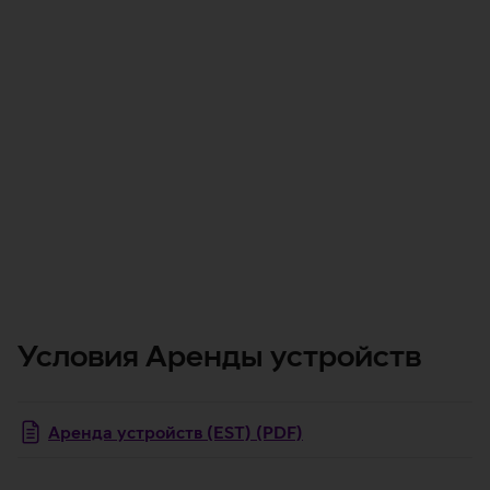
месяцев
Верните устройство
выберите новое устройство и снова
заключите договор
Условия Аренды устройств
Aрендa устройств (EST) (PDF)