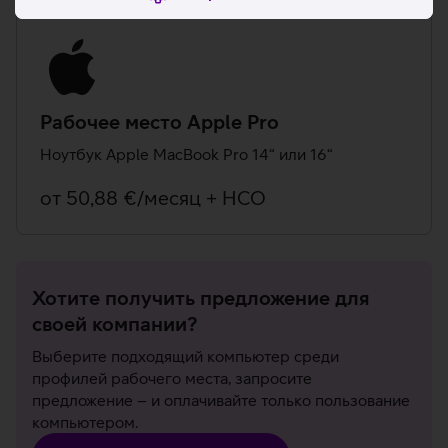
Рабочее место Apple Pro
Ноутбук Apple MacBook Pro 14“ или 16“
oт 50,88 €/месяц + НСО
Хотите получить предложение для
своей компании?
Выберите подходящий компьютер среди
профилей рабочего места, запросите
предложение – и оплачивайте только пользование
компьютером.