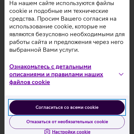
На нашем сайте используются файлы
cookie и подобные им технические
средства. Просим Вашего согласия на
использование cookie, которые не
являются безусловно необходимыми для
Гибридное рабочее место
работы сайта и предложения через него
Ноутбук Lenovo или HP 14"и монитор 24–34"
выбранной Вами услуги.
oт 49,37 €/месяц + НСО
Ознакомьтесь с детальными
описаниями и правилами наших
файлов cookie
Рабочее место Apple Air
Согласиться со всеми cookie
Ноутбук Apple MacBook Air 13“ или 15“
Отказаться от необязательных cookie
oт 36,22 €/месяц + НСО
Настройки cookie